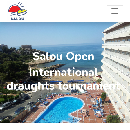
Salou Open
International
draughts tournament