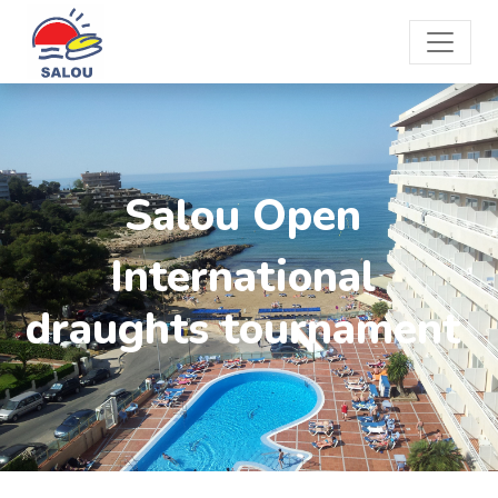
Salou Open
International
draughts tournament